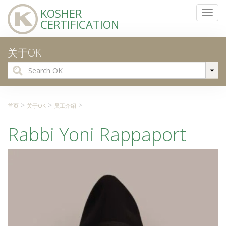
KOSHER
Toggl
CERTIFICATION
navig
关于OK
Search
for:
>
>
>
首页
关于OK
员工介绍
Rabbi Yoni Rappaport