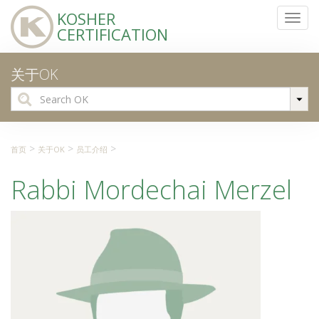
KOSHER
Toggl
CERTIFICATION
navig
关于OK
Search
for:
>
>
>
首页
关于OK
员工介绍
Rabbi Mordechai Merzel