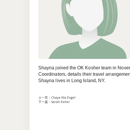
Shayna joined the OK Kosher team in Novemb
Coordinators, details their travel arrangeme
Shayna lives in Long Island, NY.
上一页：
Chaya Itta Engel
下一篇：
Sarah Keller