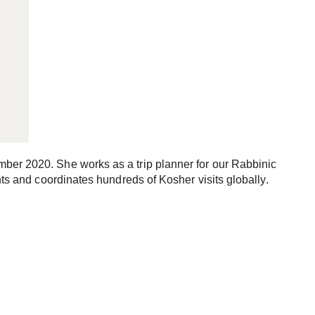
er 2020. She works as a trip planner for our Rabbinic
nts and coordinates hundreds of Kosher visits globally.