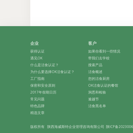
企业
客户
获得认证
如果你看到一些情况
遇见OK
带我们去学校
什么是洁食认证？
搜索产品
为什么要选择OK洁食认证？
洁食概述
工厂指南
您的洁食厨房
保密和安全原则
OK洁食认证的餐馆
2017年假期日历
洞悉和检验
常见问题
逾越节
特色品牌
洁食黑名单
精选文章
版权所有 陕西海威斯特企业管理咨询有限公司
陕ICP备2023006