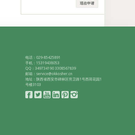
现在申请
电话：029-85425891
手机：15319438053
QQ：349734190 3308567839
邮箱：service@okkosher.cn
地址：陕西省西安市碑林区劳卫路1号西荷花园1
号楼3103
Connect
Follow
YouTube
LinkedIn
Pinterest
Instagram
with
on
Facebook
Twitter