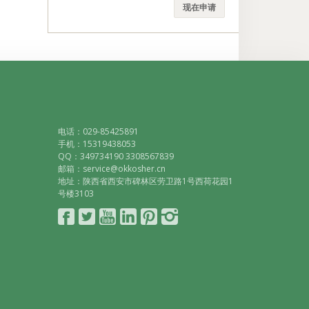
现在申请
电话：029-85425891
手机：15319438053
QQ：349734190 3308567839
邮箱：service@okkosher.cn
地址：陕西省西安市碑林区劳卫路1号西荷花园1
号楼3103
Connect
Follow
YouTube
LinkedIn
Pinterest
Instagram
with
on
Facebook
Twitter