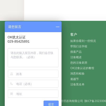
请您留言
企业
客户
OK犹太认证
获得认证
如果你看到一些情况
029-85425891
遇见OK
带我们去学校
什么是洁食认证？
搜索产品
为什么要选择OK洁食认证？
洁食概述
工厂指南
您的洁食厨房
保密和安全原则
OK洁食认证的餐馆
2017年假期日历
洞悉和检验
常见问题
逾越节
特色品牌
洁食黑名单
精选文章
版权所有 陕西海威斯特企业管理咨询有限公司
陕ICP备2023006
提交