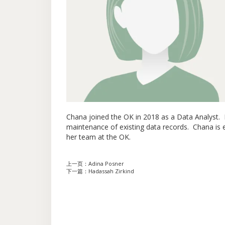
Chana joined the OK in 2018 as a Data Analyst. He
maintenance of existing data records. Chana is e
her team at the OK.
上一页：
Adina Posner
下一篇：
Hadassah Zirkind