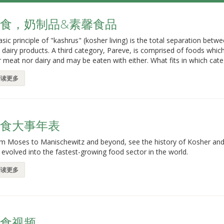
食，奶制品&素馨食品
asic principle of "kashrus" (kosher living) is the total separation bet
 dairy products. A third category, Pareve, is comprised of foods which
r meat nor dairy and may be eaten with either. What fits in which cat
阅读更多
洁食大事年表
m Moses to Manischewitz and beyond, see the history of Kosher and
 evolved into the fastest-growing food sector in the world.
阅读更多
洁食视频