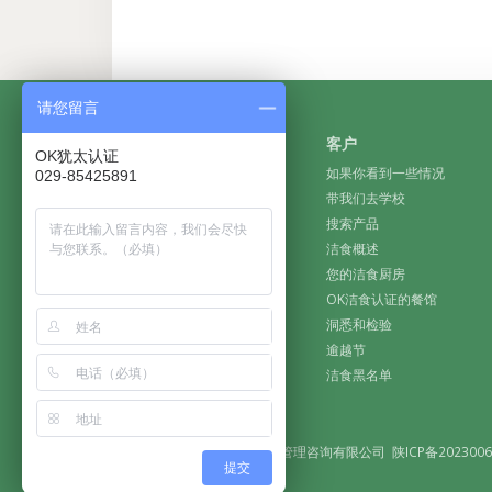
请您留言
企业
客户
OK犹太认证
获得认证
如果你看到一些情况
029-85425891
遇见OK
带我们去学校
什么是洁食认证？
搜索产品
为什么要选择OK洁食认证？
洁食概述
工厂指南
您的洁食厨房
保密和安全原则
OK洁食认证的餐馆
2017年假期日历
洞悉和检验
常见问题
逾越节
特色品牌
洁食黑名单
精选文章
版权所有 陕西海威斯特企业管理咨询有限公司
陕ICP备2023006
提交