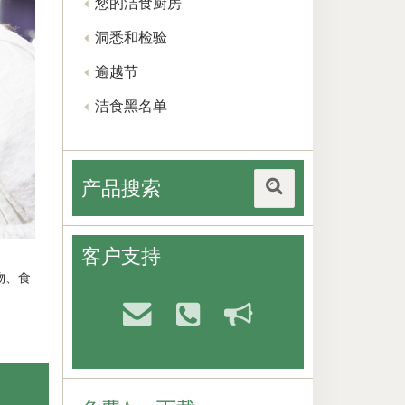
您的洁食厨房
洞悉和检验
逾越节
洁食黑名单
产品搜索
客户支持
物、食