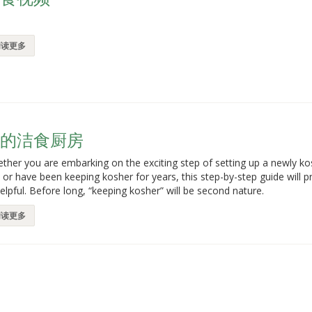
阅读更多
您的洁食厨房
ther you are embarking on the exciting step of setting up a newly ko
 or have been keeping kosher for years, this step-by-step guide will 
helpful. Before long, “keeping kosher” will be second nature.
阅读更多