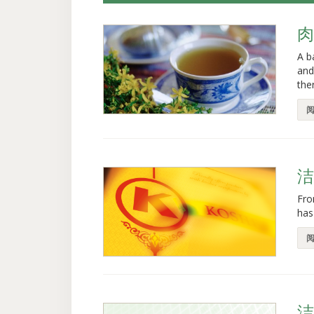
肉
A b
and
the
Fro
has