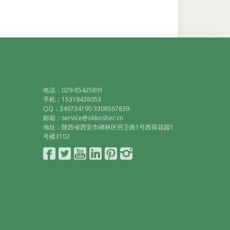
电话：029-85425891
手机：15319438053
QQ：349734190 3308567839
邮箱：service@okkosher.cn
地址：陕西省西安市碑林区劳卫路1号西荷花园1
号楼3103
Connect
Follow
YouTube
LinkedIn
Pinterest
Instagram
with
on
Facebook
Twitter