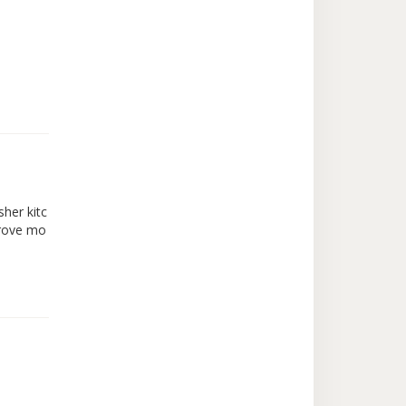
sher kitc
prove mo